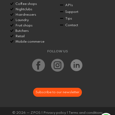
Coffee shops
APIs
Nightclubs
Support
Hairdressers
Tips
Laundry
Contact
Fruit shops
Butchers
Retail
Mobile commerce
FOLLOW US
Subscribe to our newsletter
© 2026 — ZPOS |
Privacy policy
|
Terms and conditions